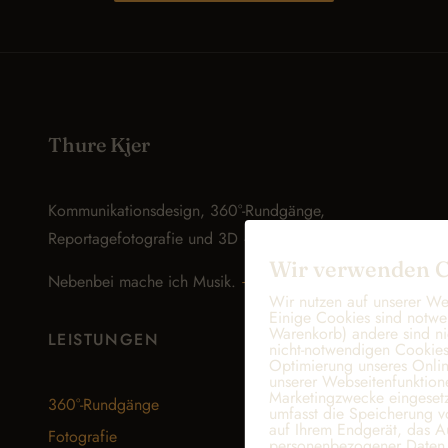
Thure Kjer
Kommunikationsdesign, 360°-Rundgänge,
Reportagefotografie und 3D · Lübeck
Wir verwenden C
Nebenbei mache ich Musik.
→ reinhören
Wir nutzen auf unserer We
Einige Cookies sind notwe
Warenkorb) andere sind ni
LEISTUNGEN
nicht-notwendigen Cookies
Optimierung unseres Onli
unserer Webseitenfunktion
Marketingzwecke eingesetz
360°-Rundgänge
umfasst die Speicherung v
auf Ihrem Endgerät, das A
Fotografie
personenbezogener Daten